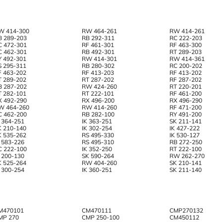
W 414-300
RW 464-261
RW 414-261
B 289-203
RB 292-311
RC 222-203
C 472-301
RF 461-301
RF 463-300
C 462-301
RB 492-301
RT 289-203
Y 492-301
RW 414-301
RW 414-361
S 295-311
RB 280-302
RC 200-202
F 463-202
RF 413-203
RF 413-202
T 289-202
RT 287-202
RF 287-202
B 287-202
RW 424-260
RT 220-201
T 282-101
RT 222-101
RF 461-200
X 492-290
RX 496-200
RX 496-290
W 464-260
RW 414-260
RF 471-200
C 462-200
RB 282-100
RY 491-200
K 364-251
IK 363-251
SK 211-141
K 210-140
IK 302-254
IK 427-222
K 535-262
RS 495-330
IK 530-127
C 583-226
RS 495-310
RB 272-250
C 222-100
IK 352-250
RT 222-100
C 200-130
SK 590-264
RW 262-270
K 525-264
RW 404-260
SK 210-141
K 300-254
IK 360-251
SK 211-140
M470101
CM470111
CMP270132
MP 270
CMP 250-100
CM450112