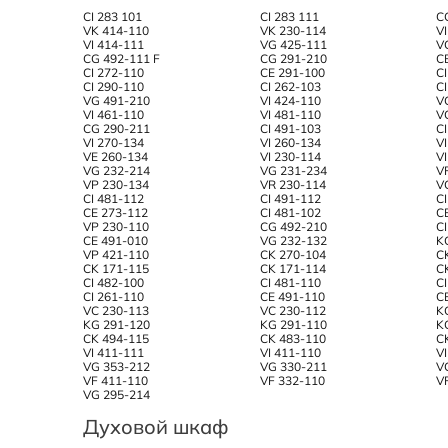
CI 283 101
CI 283 111
C
VK 414-110
VK 230-114
V
VI 414-111
VG 425-111
V
CG 492-111 F
CG 291-210
C
CI 272-110
CE 291-100
C
CI 290-110
CI 262-103
C
VG 491-210
VI 424-110
V
VI 461-110
VI 481-110
V
CG 290-211
CI 491-103
C
VI 270-134
VI 260-134
V
VE 260-134
VI 230-114
V
VG 232-214
VG 231-234
V
VP 230-134
VR 230-114
V
CI 481-112
CI 491-112
C
CE 273-112
CI 481-102
C
VP 230-110
CG 492-210
C
CE 491-010
VG 232-132
K
VP 421-110
CK 270-104
C
CK 171-115
CK 171-114
C
CI 482-100
CI 481-110
C
CI 261-110
CE 491-110
C
VC 230-113
VC 230-112
K
KG 291-120
KG 291-110
K
CK 494-115
CK 483-110
C
VI 411-111
VI 411-110
V
VG 353-212
VG 330-211
V
VF 411-110
VF 332-110
V
VG 295-214
Духовой шкаф