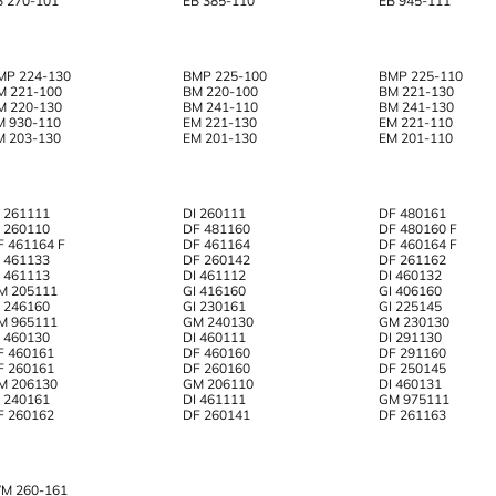
B 270-101
EB 385-110
EB 945-111
MP 224-130
BMP 225-100
BMP 225-110
M 221-100
BM 220-100
BM 221-130
M 220-130
BM 241-110
BM 241-130
M 930-110
EM 221-130
EM 221-110
M 203-130
EM 201-130
EM 201-110
I 261111
DI 260111
DF 480161
I 260110
DF 481160
DF 480160 F
F 461164 F
DF 461164
DF 460164 F
I 461133
DF 260142
DF 261162
I 461113
DI 461112
DI 460132
M 205111
GI 416160
GI 406160
I 246160
GI 230161
GI 225145
M 965111
GM 240130
GM 230130
I 460130
DI 460111
DI 291130
F 460161
DF 460160
DF 291160
F 260161
DF 260160
DF 250145
M 206130
GM 206110
DI 460131
I 240161
DI 461111
GM 975111
F 260162
DF 260141
DF 261163
M 260-161