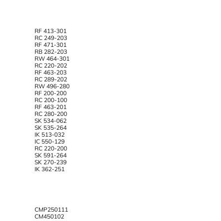
RF 413-301
RC 249-203
RF 471-301
RB 282-203
RW 464-301
RC 220-202
RF 463-203
RC 289-202
RW 496-280
RF 200-200
RC 200-100
RF 463-201
RC 280-200
SK 534-062
SK 535-264
IK 513-032
IC 550-129
RC 220-200
SK 591-264
SK 270-239
IK 362-251
CMP250111
CM450102