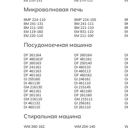
EB 210-131
EB 270-111
E
Микроволновая печь
BMP 224-110
BMP 224-100
B
BM 241-131
BM 241-111
B
BM 211-100
BM 221-110
B
EM 119-160
EM 931-110
E
EM 220-110
EM 211-100
E
Посудомоечная машина
DF 261164
DF 260164
D
DF 480161F
DF 481161
D
DF 260163
DF 250140
D
DF 241161
DI 460133
D
DF 461163
DI 460113
D
DF 461162
DF 460162
G
GI 255160
GI 246161
G
DI 461130
DI 461110
G
GM 216130
GI 215145
D
DF 461161
DF 461160
D
DF 261161
DF 261160
D
GM 216110
GM 215111
G
DI 461132
GI 256161
G
DI 460110
DI 261110
D
Стиральная машина
WM 260-162
WM 204-140
W