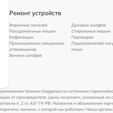
Ремонт устройств
Варочных панелей
Духовых шкафов
Посудомоечных машин
Стиральных машин
Кофемашин
Пароварок
Промышленных вакуумных
Подогревателей пос
упаковщиков
пищи
Винных шкафов
луживанием техники Gaggenau по истечении гарантийно
ации от производителя. Цены на ремонт, указанные на 
огласно п. 2 ст. 437 ГК РФ. Названия и обозначения то
перечень техники, с которой мы работаем. Наша орган