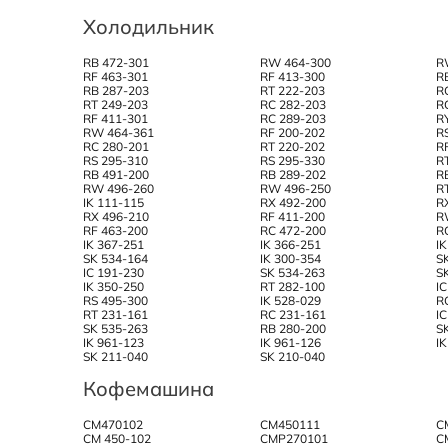
Холодильник
RB 472-301
RW 464-300
R
RF 463-301
RF 413-300
R
RB 287-203
RT 222-203
R
RT 249-203
RC 282-203
R
RF 411-301
RC 289-203
R
RW 464-361
RF 200-202
R
RC 280-201
RT 220-202
R
RS 295-310
RS 295-330
R
RB 491-200
RB 289-202
R
RW 496-260
RW 496-250
R
IK 111-115
RX 492-200
R
RX 496-210
RF 411-200
R
RF 463-200
RC 472-200
R
IK 367-251
IK 366-251
I
SK 534-164
IK 300-354
S
IC 191-230
SK 534-263
S
IK 350-250
RT 282-100
I
RS 495-300
IK 528-029
R
RT 231-161
RC 231-161
I
SK 535-263
RB 280-200
S
IK 961-123
IK 961-126
I
SK 211-040
SK 210-040
Кофемашина
CM470102
CM450111
C
CM 450-102
CMP270101
C