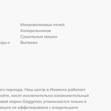
Микроволновых печей
Холодильников
Сушильных машин
уды и
Вытяжек
го периода. Наш центр в Ижевске работает
сайте, носят исключительно ознакомительный
рговой марки Gaggenau упоминаются только в
изация не аффилирована с владельцами