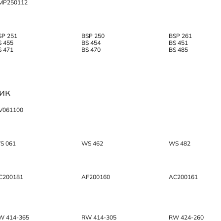
MP250112
SP 251
BSP 250
BSP 261
S 455
BS 454
BS 451
S 471
BS 470
BS 485
ик
V061100
S 061
WS 462
WS 482
C200181
AF200160
AC200161
W 414-365
RW 414-305
RW 424-260