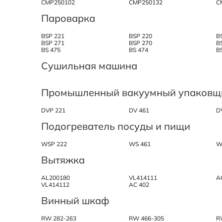
CMP250102
CMP250132
C
Пароварка
BSP 221
BSP 220
B
BSP 271
BSP 270
B
BS 475
BS 474
B
Сушильная машина
Промышленный вакуумный упаковщ
DVP 221
DV 461
D
Подогреватель посуды и пищи
WSP 222
WS 461
W
Вытяжка
AL200180
VL414111
A
VL414112
AC 402
Винный шкаф
RW 282-263
RW 466-305
R