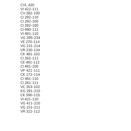
CVL 420
VI 422-111
CV 282-100
CI 292-110
CI 292-100
CI 282-100
CI 490-112
VI 491-110
VG 295-234
VE 270-114
VG 231-214
VR 230-134
CK 481-102
CI 262-112
CE 491-112
CI 491-100
VP 421-111
CK 172-114
CI 491-110
CI 261-111
VC 353-102
KG 291-210
CK 590-115
VI 421-110
VG 411-210
VG 231-211
VR 322-112