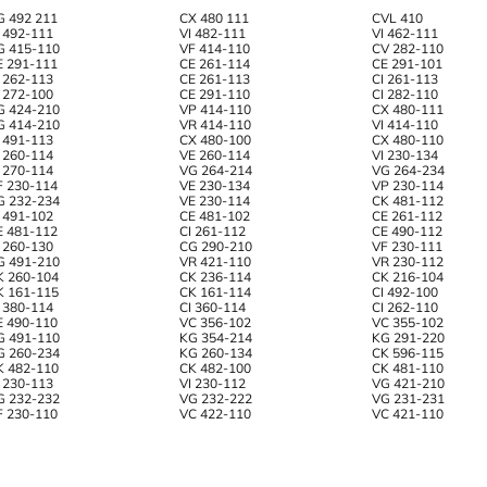
G 492 211
CX 480 111
CVL 410
I 492-111
VI 482-111
VI 462-111
G 415-110
VF 414-110
CV 282-110
E 291-111
CE 261-114
CE 291-101
I 262-113
CE 261-113
CI 261-113
I 272-100
CE 291-110
CI 282-110
G 424-210
VP 414-110
CX 480-111
G 414-210
VR 414-110
VI 414-110
I 491-113
CX 480-100
CX 480-110
I 260-114
VE 260-114
VI 230-134
I 270-114
VG 264-214
VG 264-234
F 230-114
VE 230-134
VP 230-114
G 232-234
VE 230-114
CK 481-112
I 491-102
CE 481-102
CE 261-112
E 481-112
CI 261-112
CE 490-112
I 260-130
CG 290-210
VF 230-111
G 491-210
VR 421-110
VR 230-112
K 260-104
CK 236-114
CK 216-104
K 161-115
CK 161-114
CI 492-100
I 380-114
CI 360-114
CI 262-110
E 490-110
VC 356-102
VC 355-102
G 491-110
KG 354-214
KG 291-220
G 260-234
KG 260-134
CK 596-115
K 482-110
CK 482-100
CK 481-110
I 230-113
VI 230-112
VG 421-210
G 232-232
VG 232-222
VG 231-231
F 230-110
VC 422-110
VC 421-110