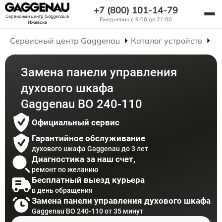
+7 (800) 101-14-79
Сервисный центр Gaggenau
в
Ежедневно с 9:00 до 21:00
Ижевске
Сервисный центр Gaggenau
Каталог устройств
Р
Замена панели управления
духового шкафа
Gaggenau BO 240-110
Официальный сервис
Гарантийное обслуживание
духового шкафа Gaggenau до 3 лет
Диагностика за наш счет,
ремонт по желанию
Бесплатный выезд курьера
в день обращения
Замена панели управления духового шкафа
Gaggenau BO 240-110 от 35 минут