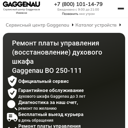
+7 (800) 101-14-79
Ежедневно с 9:00 до 21:00
Сервисный центр Gaggenau
в
Ижевске
Позвонить
мне утром
Сервисный центр Gaggenau
Каталог устройств
Р
Ремонт платы управления
(восстановление) духового
шкафа
Gaggenau BO 250-111
Официальный сервис
Гарантийное обслуживание
духового шкафа Gaggenau до 3 лет
Диагностика за наш счет,
ремонт по желанию
Бесплатный выезд курьера
в день обращения
Ремонт платы управления