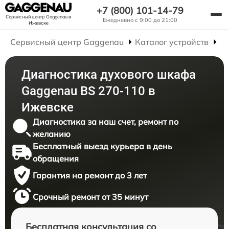
+7 (800) 101-14-79
Сервисный центр Gaggenau
в
Ежедневно с 9:00 до 21:00
Ижевске
Сервисный центр Gaggenau
Каталог устройств
Р
Диагностика духового шкафа
Gaggenau BS 270-110 в
Ижевске
Диагностика за наш счет, ремонт по
желанию
Бесплатный выезд курьера в день
обращения
Гарантия на ремонт до 3 лет
Срочный ремонт от 35 минут
Бесплатная консультация со