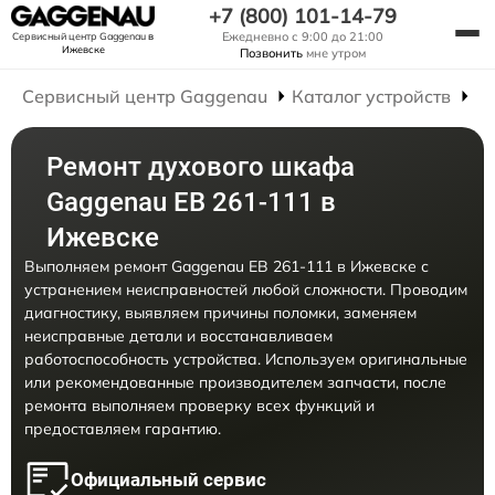
+7 (800) 101-14-79
Ежедневно с 9:00 до 21:00
Сервисный центр Gaggenau
в
Ижевске
Позвонить
мне утром
Сервисный центр Gaggenau
Каталог устройств
Р
Ремонт духового шкафа
Gaggenau EB 261-111 в
Ижевске
Выполняем ремонт Gaggenau EB 261-111 в Ижевске с
устранением неисправностей любой сложности. Проводим
диагностику, выявляем причины поломки, заменяем
неисправные детали и восстанавливаем
работоспособность устройства. Используем оригинальные
или рекомендованные производителем запчасти, после
ремонта выполняем проверку всех функций и
предоставляем гарантию.
Официальный сервис