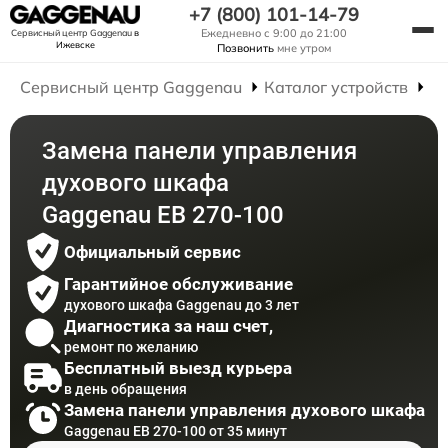
+7 (800) 101-14-79
Ежедневно с 9:00 до 21:00
Сервисный центр Gaggenau
в
Ижевске
Позвонить
мне утром
Сервисный центр Gaggenau
Каталог устройств
Р
Замена панели управления
духового шкафа
Gaggenau EB 270-100
Официальный сервис
Гарантийное обслуживание
духового шкафа Gaggenau до 3 лет
Диагностика за наш счет,
ремонт по желанию
Бесплатный выезд курьера
в день обращения
Замена панели управления духового шкафа
Gaggenau EB 270-100 от 35 минут