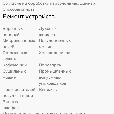
Согласие на обработку персональных данных
Способы оплаты
Ремонт устройств
Варочных
Духовых
панелей
шкафов
Микроволновых
Посудомоечных
печей
машин
Стиральных
Холодильников
машин
Кофемашин
Пароварок
Сушильных
Промышленных
машин
вакуумных
упаковщиков
Подогревателей
Вытяжек
посуды и пищи
Винных
шкафов
Мы занимаемся ремонтом и техническим