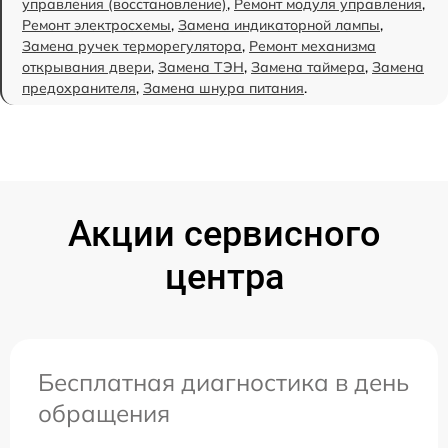
управления (восстановление)
,
Ремонт модуля управления
,
Ремонт электросхемы
,
Замена индикаторной лампы
,
Замена ручек терморегулятора
,
Ремонт механизма
открывания двери
,
Замена ТЭН
,
Замена таймера
,
Замена
предохранителя
,
Замена шнура питания
.
Акции сервисного
центра
Бесплатная диагностика в день
обращения