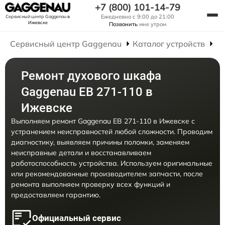
+7 (800) 101-14-79
Ежедневно с 9:00 до 21:00
Сервисный центр Gaggenau
в
Ижевске
Позвонить
мне утром
Сервисный центр Gaggenau
Каталог устройств
Р
Ремонт духового шкафа
Gaggenau EB 271-110 в
Ижевске
Выполняем ремонт Gaggenau EB 271-110 в Ижевске с
устранением неисправностей любой сложности. Проводим
диагностику, выявляем причины поломки, заменяем
неисправные детали и восстанавливаем
работоспособность устройства. Используем оригинальные
или рекомендованные производителем запчасти, после
ремонта выполняем проверку всех функций и
предоставляем гарантию.
Официальный сервис