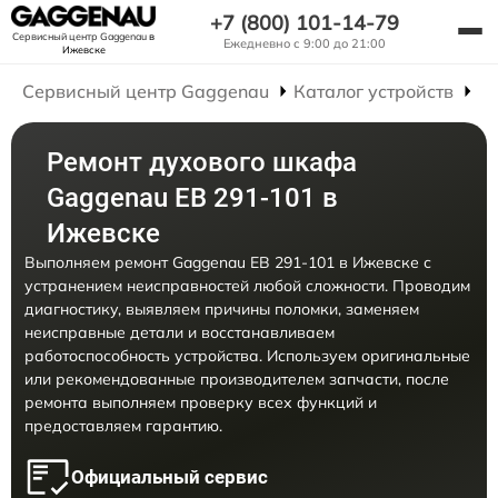
+7 (800) 101-14-79
Сервисный центр Gaggenau
в
Ежедневно с 9:00 до 21:00
Ижевске
Сервисный центр Gaggenau
Каталог устройств
Р
Ремонт духового шкафа
Gaggenau EB 291-101 в
Ижевске
Выполняем ремонт Gaggenau EB 291-101 в Ижевске с
устранением неисправностей любой сложности. Проводим
диагностику, выявляем причины поломки, заменяем
неисправные детали и восстанавливаем
работоспособность устройства. Используем оригинальные
или рекомендованные производителем запчасти, после
ремонта выполняем проверку всех функций и
предоставляем гарантию.
Официальный сервис