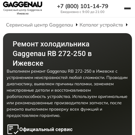
+7 (800) 101-14-79
Сервисный центр Gaggenau
в
Ежедневно с 9:00 до 21:00
Ижевске
Сервисный центр Gaggenau
Каталог устройств
Р
Ремонт холодильника
Gaggenau RB 272-250 в
Ижевске
Выполняем ремонт Gaggenau RB 272-250 в Ижевске с
устранением неисправностей любой сложности. Проводим
диагностику, выявляем причины поломки, заменяем
неисправные детали и восстанавливаем
работоспособность устройства. Используем оригинальные
или рекомендованные производителем запчасти, после
ремонта выполняем проверку всех функций и
предоставляем гарантию.
Официальный сервис