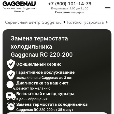
+7 (800) 101-14-79
Ежедневно с 9:00 до 21:00
Сервисный центр Gaggenau
в
Ижевске
Позвонить
мне утром
Сервисный центр Gaggenau
Каталог устройств
Р
Замена термостата
холодильника
Gaggenau RC 220-200
Официальный сервис
Гарантийное обслуживание
холодильника Gaggenau до 3 лет
Диагностика за наш счет,
ремонт по желанию
Бесплатный выезд курьера
в день обращения
Замена термостата холодильника
Gaggenau RC 220-200 от 35 минут