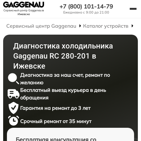
+7 (800) 101-14-79
Сервисный центр Gaggenau
в
Ежедневно с 9:00 до 21:00
Ижевске
Сервисный центр Gaggenau
Каталог устройств
Р
Диагностика холодильника
Gaggenau RC 280-201 в
Ижевске
Диагностика за наш счет, ремонт по
желанию
Бесплатный выезд курьера в день
обращения
Гарантия на ремонт до 3 лет
Срочный ремонт от 35 минут
Бесплатная консультация со