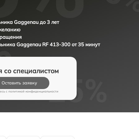
ника Gaggenau до 3 лет
 желанию
бращения
льника
Gaggenau RF 413-300 от 35 минут
я со специалистом
Оставить заявку
есь c
политикой конфиденциальности