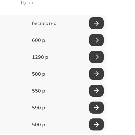
Цена
бесплатно
600 р
1290 р
500 р
550 р
590 р
500 р