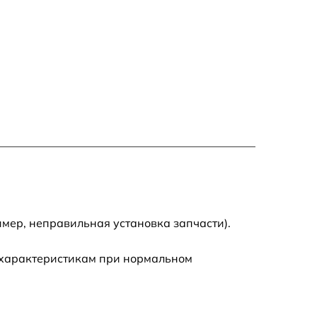
650 р
500 р
650 р
710 р
590 р
650 р
мер, неправильная установка запчасти).
800 р
 характеристикам при нормальном
450 р