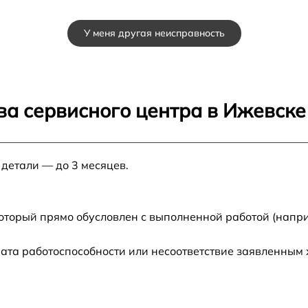
от 60 мин
У меня другая неисправность
от 60 мин
от 60 мин
ва сервисного центра в Ижевске
от 60 мин
 детали — до 3 месяцев.
1
от 60 мин
от 60 мин
который прямо обусловлен с выполненной работой (напри
u
от 60 мин
ата работоспособности или несоответствие заявленным
от 60 мин