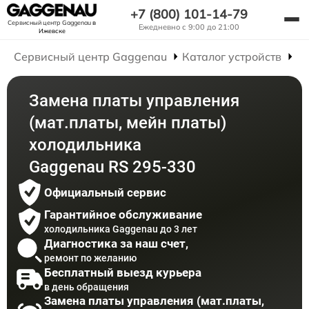
+7 (800) 101-14-79
Сервисный центр Gaggenau
в
Ежедневно с 9:00 до 21:00
Ижевске
Сервисный центр Gaggenau
Каталог устройств
Р
Замена платы управления
(мат.платы, мейн платы)
холодильника
Gaggenau RS 295-330
Официальный сервис
Гарантийное обслуживание
холодильника Gaggenau до 3 лет
Диагностика за наш счет,
ремонт по желанию
Бесплатный выезд курьера
в день обращения
Замена платы управления (мат.платы,