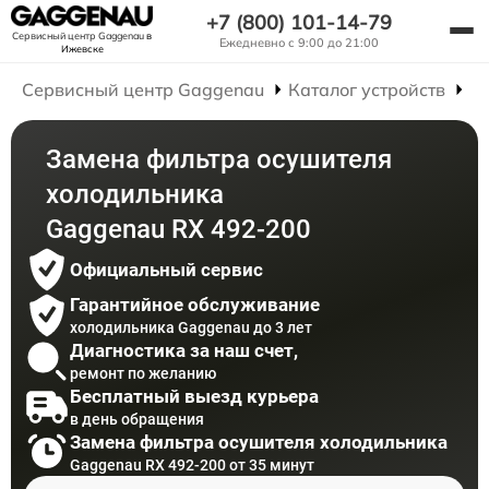
+7 (800) 101-14-79
Сервисный центр Gaggenau
в
Ежедневно с 9:00 до 21:00
Ижевске
Сервисный центр Gaggenau
Каталог устройств
Р
Замена фильтра осушителя
холодильника
Gaggenau RX 492-200
Официальный сервис
Гарантийное обслуживание
холодильника Gaggenau до 3 лет
Диагностика за наш счет,
ремонт по желанию
Бесплатный выезд курьера
в день обращения
Замена фильтра осушителя холодильника
Gaggenau RX 492-200 от 35 минут