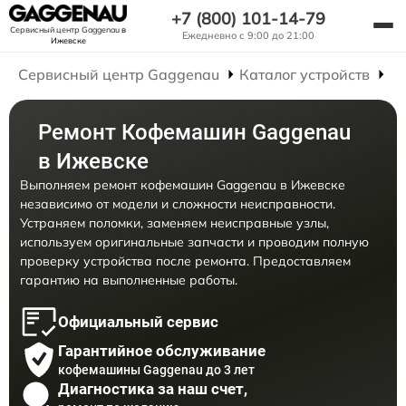
+7 (800) 101-14-79
Сервисный центр Gaggenau
в
Ежедневно с 9:00 до 21:00
Ижевске
Сервисный центр Gaggenau
Каталог устройств
Р
Ремонт Кофемашин Gaggenau
в Ижевске
Выполняем ремонт кофемашин Gaggenau в Ижевске
независимо от модели и сложности неисправности.
Устраняем поломки, заменяем неисправные узлы,
используем оригинальные запчасти и проводим полную
проверку устройства после ремонта. Предоставляем
гарантию на выполненные работы.
Официальный сервис
Гарантийное обслуживание
кофемашины Gaggenau до 3 лет
Диагностика за наш счет,