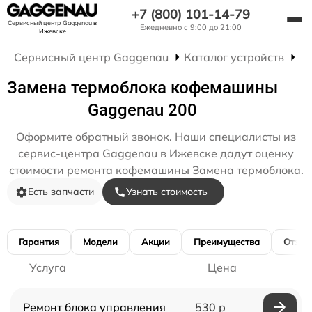
+7 (800) 101-14-79
Сервисный центр Gaggenau
в
Ежедневно с 9:00 до 21:00
Ижевске
Сервисный центр Gaggenau
Каталог устройств
Р
Замена термоблока кофемашины
Gaggenau 200
Оформите обратный звонок. Наши специалисты из
сервис-центра Gaggenau в Ижевске дадут оценку
стоимости ремонта кофемашины Замена термоблока.
Есть запчасти
Узнать стоимость
Гарантия
Модели
Акции
Преимущества
Отзы
Услуга
Цена
Ремонт блока управления
530 р