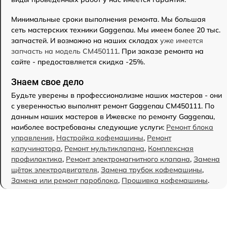
Минимальные сроки выполнения ремонта. Мы большая
сеть мастерских техники Gaggenau. Мы имеем более 20 тыс.
запчастей. И возможно на наших складах
уже имеется
запчасть на модель CM450111
. При заказе ремонта на
сайте - предоставляется скидка -25%.
Знаем свое дело
Будьте уверены в профессионализме наших мастеров - они
с уверенностью выполнят ремонт Gaggenau CM450111. По
данным наших мастеров в Ижевске по ремонту Gaggenau,
наиболее востребованы следующие услуги:
Ремонт блока
управления
,
Настройка кофемашины
,
Ремонт
капучинатора
,
Ремонт мультиклапана
,
Комплексная
профилактика
,
Ремонт электромагнитного клапана
,
Замена
щёток электродвигателя
,
Замена трубок кофемашины
,
Замена или ремонт пароблока
,
Прошивка кофемашины
.