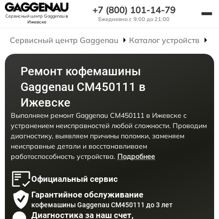
+7 (800) 101-14-79
Сервисный центр Gaggenau
в
Ежедневно с 9:00 до 21:00
Ижевске
Сервисный центр Gaggenau
Каталог устройств
Р
Ремонт кофемашины
Gaggenau CM450111 в
Ижевске
Выполняем ремонт Gaggenau CM450111 в Ижевске с
устранением неисправностей любой сложности. Проводим
диагностику, выявляем причины поломки, заменяем
неисправные детали и восстанавливаем
работоспособность устройства.
Подробнее
Официальный сервис
Гарантийное обслуживание
кофемашины Gaggenau CM450111 до 3 лет
Диагностика за наш счет,