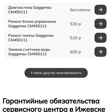
Диагностика Gaggenau
бесплатно
CM450111
Ремонт блока управления
530 р
Gaggenau CM450111
Ремонт помпы Gaggenau
520 р
CM450111
Замена счетчика воды
600 р
Gaggenau CM450111
У меня другая неисправность
Гарантийные обязательства
сервисного центра в Ижевске