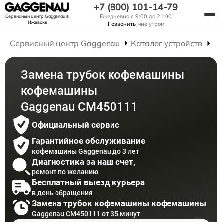
+7 (800) 101-14-79
Ежедневно с 9:00 до 21:00
Сервисный центр Gaggenau
в
Ижевске
Позвонить
мне утром
Сервисный центр Gaggenau
Каталог устройств
Р
Замена трубок кофемашины
кофемашины
Gaggenau CM450111
Официальный сервис
Гарантийное обслуживание
кофемашины Gaggenau до 3 лет
Диагностика за наш счет,
ремонт по желанию
Бесплатный выезд курьера
в день обращения
Замена трубок кофемашины кофемашины
Gaggenau CM450111 от 35 минут