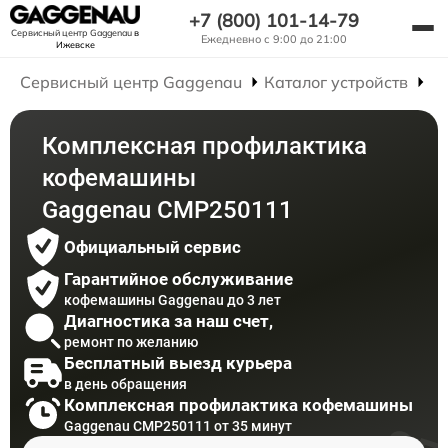
+7 (800) 101-14-79
Сервисный центр Gaggenau
в
Ежедневно с 9:00 до 21:00
Ижевске
Сервисный центр Gaggenau
Каталог устройств
Р
Комплексная профилактика
кофемашины
Gaggenau CMP250111
Официальный сервис
Гарантийное обслуживание
кофемашины Gaggenau до 3 лет
Диагностика за наш счет,
ремонт по желанию
Бесплатный выезд курьера
в день обращения
Комплексная профилактика кофемашины
Gaggenau CMP250111 от 35 минут