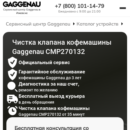
+7 (800) 101-14-79
Сервисный центр Gaggenau
в
Ежедневно с 9:00 до 21:00
Ижевске
Сервисный центр Gaggenau
Каталог устройств
Р
Чистка клапана кофемашины
Gaggenau CMP270132
Официальный сервис
Гарантийное обслуживание
кофемашины Gaggenau до 3 лет
Диагностика за наш счет,
ремонт по желанию
Бесплатный выезд курьера
в день обращения
Чистка клапана кофемашины
Gaggenau CMP270132 от 35 минут
Бесплатная консультация со