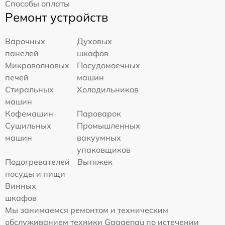
Способы оплаты
Ремонт устройств
Варочных
Духовых
панелей
шкафов
Микроволновых
Посудомоечных
печей
машин
Стиральных
Холодильников
машин
Кофемашин
Пароварок
Сушильных
Промышленных
машин
вакуумных
упаковщиков
Подогревателей
Вытяжек
посуды и пищи
Винных
шкафов
Мы занимаемся ремонтом и техническим
обслуживанием техники Gaggenau по истечении