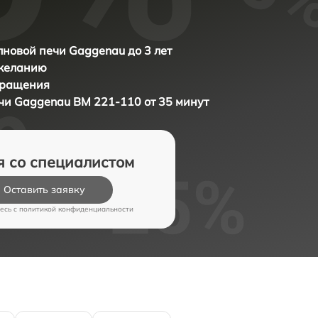
новой печи Gaggenau до 3 лет
 желанию
бращения
ечи
Gaggenau BM 221-110 от 35 минут
я со специалистом
Оставить заявку
есь c
политикой конфиденциальности