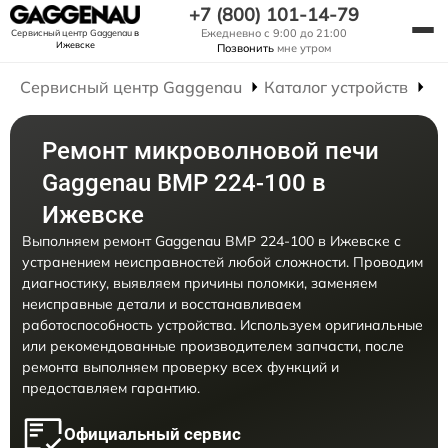
+7 (800) 101-14-79
Ежедневно с 9:00 до 21:00
Сервисный центр Gaggenau
в
Ижевске
Позвонить
мне утром
Сервисный центр Gaggenau
Каталог устройств
Р
Ремонт микроволновой печи
Gaggenau BMP 224-100 в
Ижевске
Выполняем ремонт Gaggenau BMP 224-100 в Ижевске с
устранением неисправностей любой сложности. Проводим
диагностику, выявляем причины поломки, заменяем
неисправные детали и восстанавливаем
работоспособность устройства. Используем оригинальные
или рекомендованные производителем запчасти, после
ремонта выполняем проверку всех функций и
предоставляем гарантию.
Официальный сервис