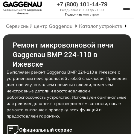
+7 (800) 101-14-79
Ежедневно с 9:00 до 21:00
Сервисный центр Gaggenau
в
Ижевске
Позвонить
мне утром
Сервисный центр Gaggenau
Каталог устройств
Р
Ремонт микроволновой печи
Gaggenau BMP 224-110 в
Ижевске
Выполняем ремонт Gaggenau BMP 224-110 в Ижевске с
устранением неисправностей любой сложности. Проводим
диагностику, выявляем причины поломки, заменяем
неисправные детали и восстанавливаем
работоспособность устройства. Используем оригинальные
или рекомендованные производителем запчасти, после
ремонта выполняем проверку всех функций и
предоставляем гарантию.
Официальный сервис