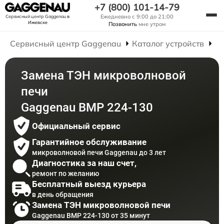
+7 (800) 101-14-79
Ежедневно с 9:00 до 21:00
Сервисный центр Gaggenau
в
Ижевске
Позвонить
мне утром
Сервисный центр Gaggenau
Каталог устройств
Р
Замена ТЭН микроволновой
печи
Gaggenau BMP 224-130
Официальный сервис
Гарантийное обслуживание
микроволновой печи Gaggenau до 3 лет
Диагностика за наш счет,
ремонт по желанию
Бесплатный выезд курьера
в день обращения
Замена ТЭН микроволновой печи
Gaggenau BMP 224-130 от 35 минут