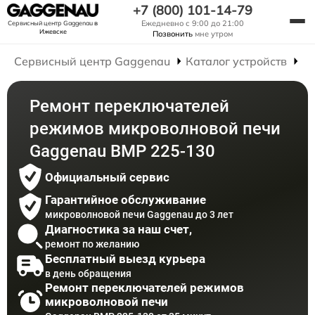
+7 (800) 101-14-79
Ежедневно с 9:00 до 21:00
Сервисный центр Gaggenau
в
Ижевске
Позвонить
мне утром
Сервисный центр Gaggenau
Каталог устройств
Р
Ремонт переключателей
режимов микроволновой печи
Gaggenau BMP 225-130
Официальный сервис
Гарантийное обслуживание
микроволновой печи Gaggenau до 3 лет
Диагностика за наш счет,
ремонт по желанию
Бесплатный выезд курьера
в день обращения
Ремонт переключателей режимов
микроволновой печи