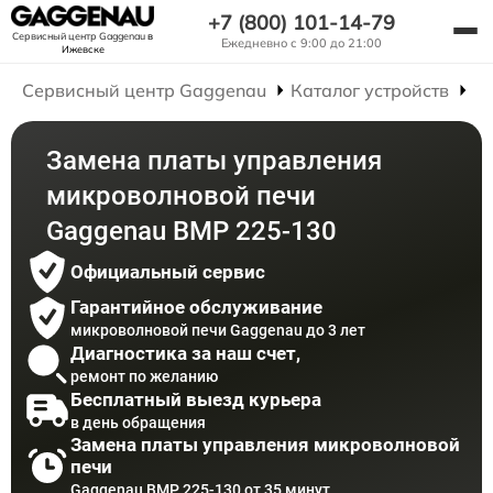
+7 (800) 101-14-79
Сервисный центр Gaggenau
в
Ежедневно с 9:00 до 21:00
Ижевске
Сервисный центр Gaggenau
Каталог устройств
Р
Замена платы управления
микроволновой печи
Gaggenau BMP 225-130
Официальный сервис
Гарантийное обслуживание
микроволновой печи Gaggenau до 3 лет
Диагностика за наш счет,
ремонт по желанию
Бесплатный выезд курьера
в день обращения
Замена платы управления микроволновой
печи
Gaggenau BMP 225-130 от 35 минут