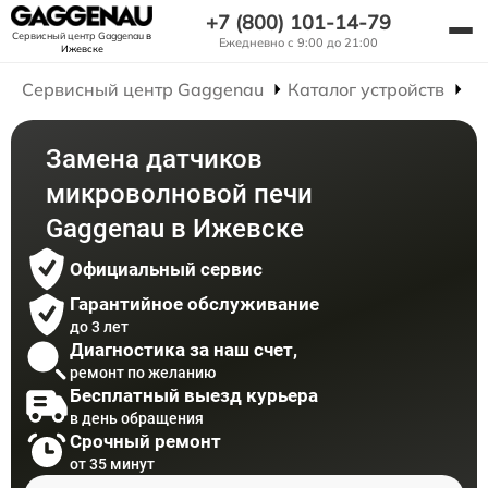
+7 (800) 101-14-79
Сервисный центр Gaggenau
в
Ежедневно с 9:00 до 21:00
Ижевске
Сервисный центр Gaggenau
Каталог устройств
Р
Замена датчиков
микроволновой печи
Gaggenau в Ижевске
Официальный сервис
Гарантийное обслуживание
до 3 лет
Диагностика за наш счет,
ремонт по желанию
Бесплатный выезд курьера
в день обращения
Срочный ремонт
от 35 минут