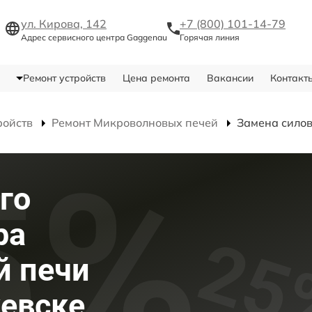
ул. Кирова, 142
+7 (800) 101-14-79
Адрес сервисного центра Gaggenau
Горячая линия
Ремонт устройств
Цена ремонта
Вакансии
Контакт
ройств
Ремонт Микроволновых печей
Замена сило
го
ра
й печи
евске