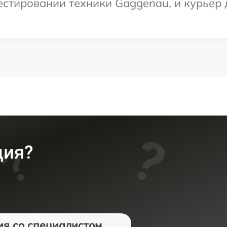
тировании техники Gaggenau, и курьер д
ция?
ия со специалистом