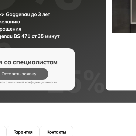
и Gaggenau до 3 лет
 желанию
бращения
enau BS 471 от 35 минут
я со специалистом
Оставить заявку
есь c
политикой конфиденциальности
Гарантия
Контакты