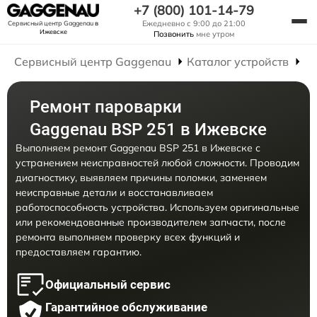
+7 (800) 101-14-79
Ежедневно с 9:00 до 21:00
Сервисный центр Gaggenau
в
Ижевске
Позвонить
мне утром
Сервисный центр Gaggenau
Каталог устройств
Р
Ремонт пароварки
Gaggenau BSP 251 в Ижевске
Выполняем ремонт Gaggenau BSP 251 в Ижевске с
устранением неисправностей любой сложности. Проводим
диагностику, выявляем причины поломки, заменяем
неисправные детали и восстанавливаем
работоспособность устройства. Используем оригинальные
или рекомендованные производителем запчасти, после
ремонта выполняем проверку всех функций и
предоставляем гарантию.
Официальный сервис
Гарантийное обслуживание