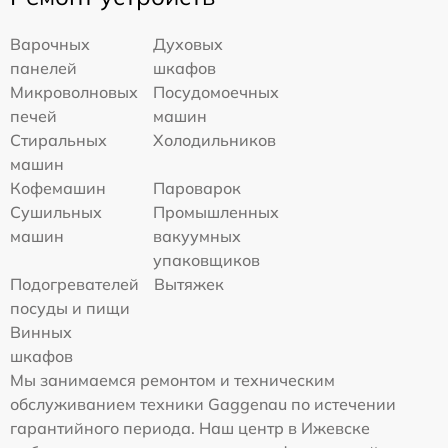
Варочных
Духовых
панелей
шкафов
Микроволновых
Посудомоечных
печей
машин
Стиральных
Холодильников
машин
Кофемашин
Пароварок
Сушильных
Промышленных
машин
вакуумных
упаковщиков
Подогревателей
Вытяжек
посуды и пищи
Винных
шкафов
Мы занимаемся ремонтом и техническим
обслуживанием техники Gaggenau по истечении
гарантийного периода. Наш центр в Ижевске