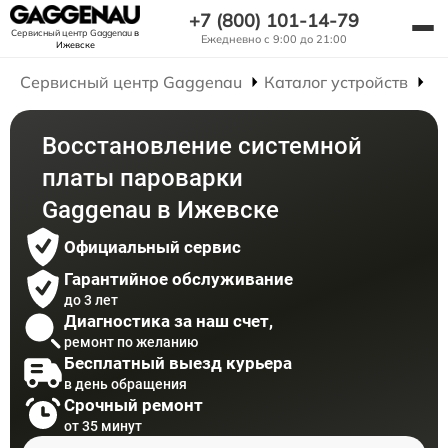
+7 (800) 101-14-79
Сервисный центр Gaggenau
в
Ежедневно с 9:00 до 21:00
Ижевске
Сервисный центр Gaggenau
Каталог устройств
Р
Восстановление системной
платы пароварки
Gaggenau в Ижевске
Официальный сервис
Гарантийное обслуживание
до 3 лет
Диагностика за наш счет,
ремонт по желанию
Бесплатный выезд курьера
в день обращения
Срочный ремонт
от 35 минут