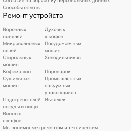
Согласие на обработку персональных данных
Способы оплаты
Ремонт устройств
Варочных
Духовых
панелей
шкафов
Микроволновых
Посудомоечных
печей
машин
Стиральных
Холодильников
машин
Кофемашин
Пароварок
Сушильных
Промышленных
машин
вакуумных
упаковщиков
Подогревателей
Вытяжек
посуды и пищи
Винных
шкафов
Мы занимаемся ремонтом и техническим