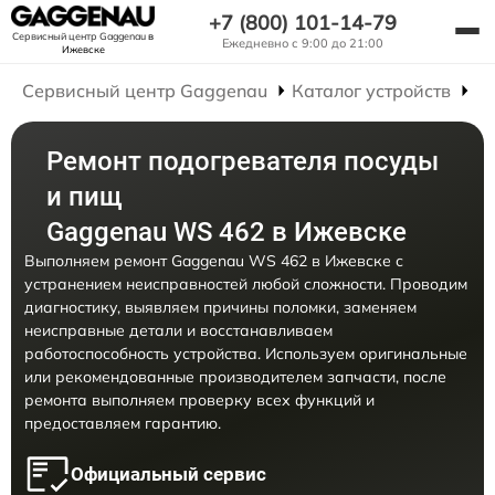
+7 (800) 101-14-79
Сервисный центр Gaggenau
в
Ежедневно с 9:00 до 21:00
Ижевске
Сервисный центр Gaggenau
Каталог устройств
Р
Ремонт подогревателя посуды
и пищ
Gaggenau WS 462 в Ижевске
Выполняем ремонт Gaggenau WS 462 в Ижевске с
устранением неисправностей любой сложности. Проводим
диагностику, выявляем причины поломки, заменяем
неисправные детали и восстанавливаем
работоспособность устройства. Используем оригинальные
или рекомендованные производителем запчасти, после
ремонта выполняем проверку всех функций и
предоставляем гарантию.
Официальный сервис