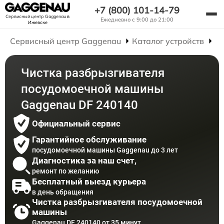
+7 (800) 101-14-79
Сервисный центр Gaggenau
в
Ежедневно с 9:00 до 21:00
Ижевске
Сервисный центр Gaggenau
Каталог устройств
Р
Чистка разбрызгивателя
посудомоечной машины
Gaggenau DF 240140
Официальный сервис
Гарантийное обслуживание
посудомоечной машины Gaggenau до 3 лет
Диагностика за наш счет,
ремонт по желанию
Бесплатный выезд курьера
в день обращения
Чистка разбрызгивателя посудомоечной
машины
Gaggenau DF 240140 от 35 минут