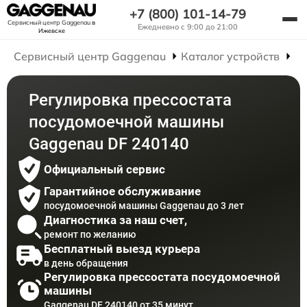
+7 (800) 101-14-79
Сервисный центр Gaggenau
в
Ежедневно с 9:00 до 21:00
Ижевске
Сервисный центр Gaggenau
Каталог устройств
Р
Регулировка прессостата
посудомоечной машины
Gaggenau DF 240140
Официальный сервис
Гарантийное обслуживание
посудомоечной машины Gaggenau до 3 лет
Диагностика за наш счет,
ремонт по желанию
Бесплатный выезд курьера
в день обращения
Регулировка прессостата посудомоечной
машины
Gaggenau DF 240140 от 35 минут