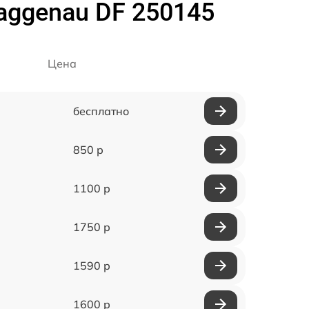
ggenau DF 250145
Цена
бесплатно
850 р
1100 р
1750 р
1590 р
1600 р