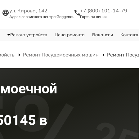
ул. Кирова, 142
+7 (800) 101-14-79
Адрес сервисного центра Gaggenau
Горячая линия
Ремонт устройств
Цена ремонта
Вакансии
Контакт
ройств
Ремонт Посудомоечных машин
Ремонт Посу
омоечной
50145 в