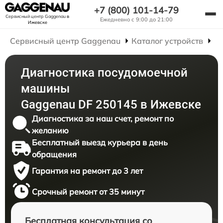
+7 (800) 101-14-79
Сервисный центр Gaggenau
в
Ежедневно с 9:00 до 21:00
Ижевске
Сервисный центр Gaggenau
Каталог устройств
Р
Диагностика посудомоечной
машины
Gaggenau DF 250145 в Ижевске
Диагностика за наш счет, ремонт по
желанию
Бесплатный выезд курьера в день
обращения
Гарантия на ремонт до 3 лет
Срочный ремонт от 35 минут
Бесплатная консультация со