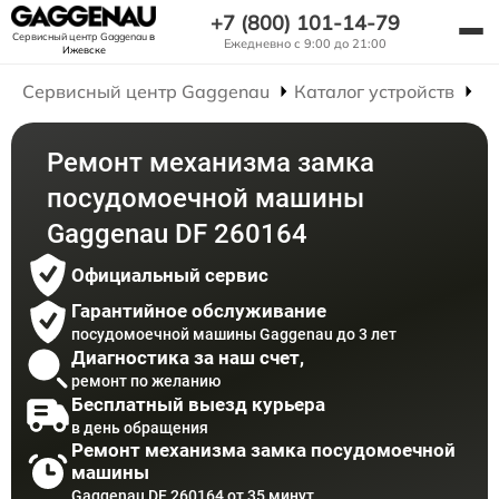
+7 (800) 101-14-79
Сервисный центр Gaggenau
в
Ежедневно с 9:00 до 21:00
Ижевске
Сервисный центр Gaggenau
Каталог устройств
Р
Ремонт механизма замка
посудомоечной машины
Gaggenau DF 260164
Официальный сервис
Гарантийное обслуживание
посудомоечной машины Gaggenau до 3 лет
Диагностика за наш счет,
ремонт по желанию
Бесплатный выезд курьера
в день обращения
Ремонт механизма замка посудомоечной
машины
Gaggenau DF 260164 от 35 минут