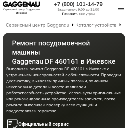
+7 (800) 101-14-79
Ежедневно с 9:00 до 21:00
Сервисный центр Gaggenau
в
Ижевске
Позвонить
мне утром
Сервисный центр Gaggenau
Каталог устройств
Р
Ремонт посудомоечной
машины
Gaggenau DF 460161 в Ижевске
Выполняем ремонт Gaggenau DF 460161 в Ижевске с
устранением неисправностей любой сложности. Проводим
диагностику, выявляем причины поломки, заменяем
неисправные детали и восстанавливаем
работоспособность устройства. Используем оригинальные
или рекомендованные производителем запчасти, после
ремонта выполняем проверку всех функций и
предоставляем гарантию.
Официальный сервис