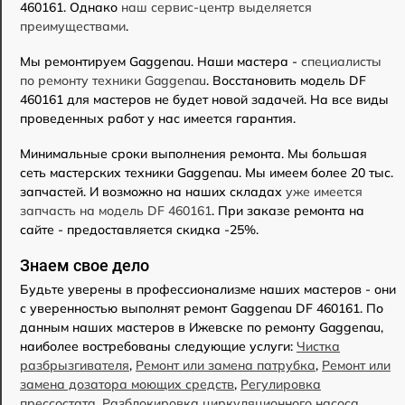
460161. Однако
наш сервис-центр выделяется
преимуществами
.
Мы ремонтируем Gaggenau. Наши мастера -
специалисты
по ремонту техники Gaggenau
. Восстановить модель DF
460161 для мастеров не будет новой задачей. На все виды
проведенных работ у нас имеется гарантия.
Минимальные сроки выполнения ремонта. Мы большая
сеть мастерских техники Gaggenau. Мы имеем более 20 тыс.
запчастей. И возможно на наших складах
уже имеется
запчасть на модель DF 460161
. При заказе ремонта на
сайте - предоставляется скидка -25%.
Знаем свое дело
Будьте уверены в профессионализме наших мастеров - они
с уверенностью выполнят ремонт Gaggenau DF 460161. По
данным наших мастеров в Ижевске по ремонту Gaggenau,
наиболее востребованы следующие услуги:
Чистка
разбрызгивателя
,
Ремонт или замена патрубка
,
Ремонт или
замена дозатора моющих средств
,
Регулировка
прессостата
,
Разблокировка циркуляционного насоса
,