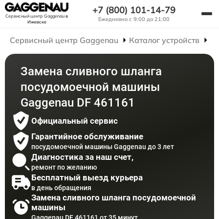
+7 (800) 101-14-79
Сервисный центр Gaggenau
в
Ежедневно с 9:00 до 21:00
Ижевске
Сервисный центр Gaggenau
Каталог устройств
Р
Замена сливного шланга
посудомоечной машины
Gaggenau DF 461161
Официальный сервис
Гарантийное обслуживание
посудомоечной машины Gaggenau до 3 лет
Диагностика за наш счет,
ремонт по желанию
Бесплатный выезд курьера
в день обращения
Замена сливного шланга посудомоечной
машины
Gaggenau DF 461161 от 35 минут