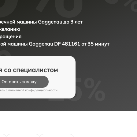
ечной машины Gaggenau до 3 лет
 желанию
бращения
чной машины
Gaggenau DF 481161 от 35 минут
я со специалистом
Оставить заявку
есь c
политикой конфиденциальности