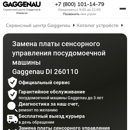
+7 (800) 101-14-79
Ежедневно с 9:00 до 21:00
Сервисный центр Gaggenau
в
Ижевске
Позвонить
мне утром
Сервисный центр Gaggenau
Каталог устройств
Р
Замена платы сенсорного
управления посудомоечной
машины
Gaggenau DI 260110
Официальный сервис
Гарантийное обслуживание
посудомоечной машины Gaggenau до 3 лет
Диагностика за наш счет,
ремонт по желанию
Бесплатный выезд курьера
в день обращения
Замена платы сенсорного управления