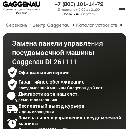
+7 (800) 101-14-79
Ежедневно с 9:00 до 21:00
Сервисный центр Gaggenau
в
Ижевске
Позвонить
мне утром
Сервисный центр Gaggenau
Каталог устройств
Р
Замена панели управления
посудомоечной машины
Gaggenau DI 261111
Официальный сервис
Гарантийное обслуживание
посудомоечной машины Gaggenau до 3 лет
Диагностика за наш счет,
ремонт по желанию
Бесплатный выезд курьера
в день обращения
Замена панели управления посудомоечной
машины