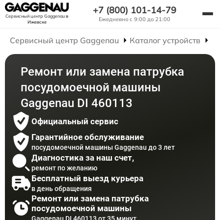
+7 (800) 101-14-79
Сервисный центр Gaggenau
в
Ежедневно с 9:00 до 21:00
Ижевске
Сервисный центр Gaggenau
Каталог устройств
Р
Ремонт или замена патрубка
посудомоечной машины
Gaggenau DI 460113
Официальный сервис
Гарантийное обслуживание
посудомоечной машины Gaggenau до 3 лет
Диагностика за наш счет,
ремонт по желанию
Бесплатный выезд курьера
в день обращения
Ремонт или замена патрубка
посудомоечной машины
Gaggenau DI 460113 от 35 минут