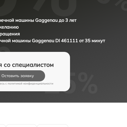
ечной машины Gaggenau до 3 лет
 желанию
бращения
оечной машины
Gaggenau DI 461111 от 35 минут
я со специалистом
Оставить заявку
есь c
политикой конфиденциальности