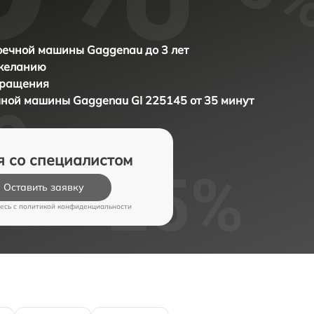
ечной машины Gaggenau до 3 лет
 желанию
бращения
ечной машины
Gaggenau GI 225145 от 35 минут
я со специалистом
Оставить заявку
есь c
политикой конфиденциальности