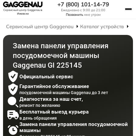
+7 (800) 101-14-79
Ежедневно с 9:00 до 21:00
Сервисный центр Gaggenau
в
Ижевске
Позвонить
мне утром
Сервисный центр Gaggenau
Каталог устройств
Р
Замена панели управления
посудомоечной машины
Gaggenau GI 225145
Официальный сервис
Гарантийное обслуживание
посудомоечной машины Gaggenau до 3 лет
Диагностика за наш счет,
ремонт по желанию
Бесплатный выезд курьера
в день обращения
Замена панели управления посудомоечной
машины