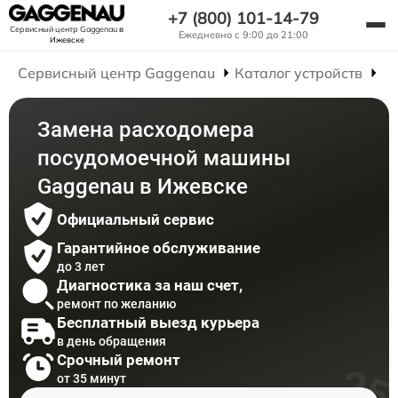
+7 (800) 101-14-79
Сервисный центр Gaggenau
в
Ежедневно с 9:00 до 21:00
Ижевске
Сервисный центр Gaggenau
Каталог устройств
Р
Замена расходомера
посудомоечной машины
Gaggenau в Ижевске
Официальный сервис
Гарантийное обслуживание
до 3 лет
Диагностика за наш счет,
ремонт по желанию
Бесплатный выезд курьера
в день обращения
Срочный ремонт
от 35 минут