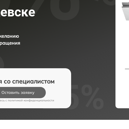
евске
 желанию
бращения
я со специалистом
Оставить заявку
есь c
политикой конфиденциальности