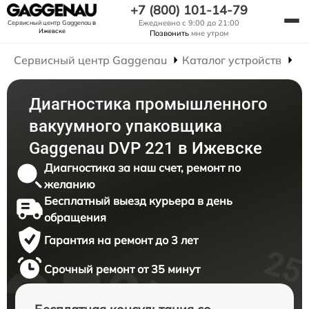
+7 (800) 101-14-79
Ежедневно с 9:00 до 21:00
Сервисный центр Gaggenau
в
Ижевске
Позвонить
мне утром
Сервисный центр Gaggenau
Каталог устройств
Р
Диагностика промышленного
вакуумного упаковщика
Gaggenau DVP 221 в Ижевске
Диагностика за наш счет, ремонт по
желанию
Бесплатный выезд курьера в день
обращения
Гарантия на ремонт до 3 лет
Срочный ремонт от 35 минут